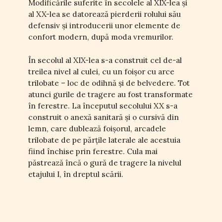
Modificările suferite în secolele al XIX-lea și
al XX-lea se datorează pierderii rolului său
defensiv și introducerii unor elemente de
confort modern, după moda vremurilor.
În secolul al XIX-lea s-a construit cel de-al
treilea nivel al culei, cu un foișor cu arce
trilobate – loc de odihnă și de belvedere. Tot
atunci gurile de tragere au fost transformate
în ferestre. La începutul secolului XX s-a
construit o anexă sanitară și o cursivă din
lemn, care dublează foișorul, arcadele
trilobate de pe părțile laterale ale acestuia
fiind închise prin ferestre. Cula mai
păstrează încă o gură de tragere la nivelul
etajului I, în dreptul scării.