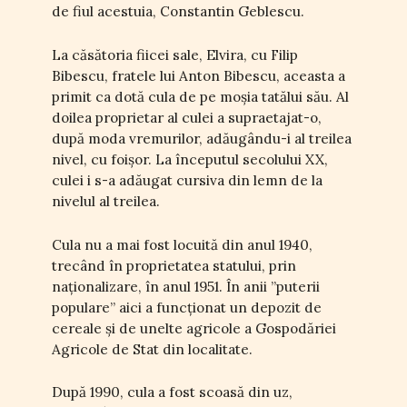
de fiul acestuia, Constantin Geblescu.
La căsătoria fiicei sale, Elvira, cu Filip
Bibescu, fratele lui Anton Bibescu, aceasta a
primit ca dotă cula de pe moșia tatălui său. Al
doilea proprietar al culei a supraetajat-o,
după moda vremurilor, adăugându-i al treilea
nivel, cu foișor. La începutul secolului XX,
culei i s-a adăugat cursiva din lemn de la
nivelul al treilea.
Cula nu a mai fost locuită din anul 1940,
trecând în proprietatea statului, prin
naționalizare, în anul 1951. În anii ”puterii
populare” aici a funcționat un depozit de
cereale și de unelte agricole a Gospodăriei
Agricole de Stat din localitate.
După 1990, cula a fost scoasă din uz,