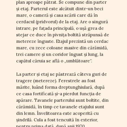
plan aproape pătrat. Se compune din parter
și etaj. Parterul este alcătuit dintr-un beci
mare, o cameră și casa scării care dă în
cerdacul (pridvorul) de la etaj. Are o singură
intrare, pe fațada principală, o ușă grea de
stejar ce duce în pivnița boltită străpunsă de
metereze înguste. Etajul prezintă un cerdac
mare, cu zece coloane masive din cărămidă,
trei camere și un coridor îngust și lung, la
capătul căruia se află o „umblătoare”.
La parter și etaj se păstrează câteva guri de
tragere (metereze). Ferestrele au fost
mărite, luând forma dreptunghiulară, după
ce casa fortificată și-a pierdut funcția de
apărare. Tavanele parterului sunt boltite, din
cărămidă, în timp ce tavanele etajului sunt
din lemn. Învelitoarea este acoperită cu
șindrilă. Cula a fost tencuită în exterior,
pentru prima dată, după anii 1970.