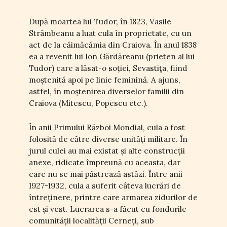
După moartea lui Tudor, în 1823, Vasile
Strâmbeanu a luat cula în proprietate, cu un
act de la căimăcămia din Craiova. În anul 1838
ea a revenit lui Ion Gărdăreanu (prieten al lui
Tudor) care a lăsat-o soției, Sevastiţa, fiind
moștenită apoi pe linie feminină. A ajuns,
astfel, în moștenirea diverselor familii din
Craiova (Mitescu, Popescu etc.).
În anii Primului Război Mondial, cula a fost
folosită de către diverse unități militare. În
jurul culei au mai existat și alte construcții
anexe, ridicate împreună cu aceasta, dar
care nu se mai păstrează astăzi. Între anii
1927-1932, cula a suferit câteva lucrări de
întreținere, printre care armarea zidurilor de
est și vest. Lucrarea s-a făcut cu fondurile
comunității localității Cerneți, sub